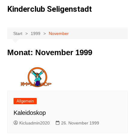
Z
Kinderclub Seligenstadt
u
m
I
n
Start
1999
November
h
a
Monat:
November 1999
l
t
s
p
r
i
n
Allgemein
g
Kaleidoskop
e
Kicluadmin2020
26. November 1999
n