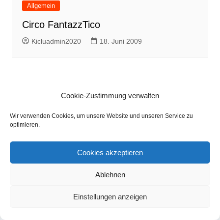
Allgemein
Circo FantazzTico
Kicluadmin2020
18. Juni 2009
Cookie-Zustimmung verwalten
Wir verwenden Cookies, um unsere Website und unseren Service zu
Copyright © 2026 Kinderclub Seligenstadt. Alle Rechte
optimieren.
vorbehalten.
Cookies akzeptieren
Ablehnen
Einstellungen anzeigen