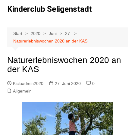
Z
Kinderclub Seligenstadt
u
m
I
n
Start
2020
Juni
27.
h
Naturerlebniswochen 2020 an der KAS
a
l
Naturerlebniswochen 2020 an
t
der KAS
s
p
Kicluadmin2020
27. Juni 2020
0
r
Allgemein
i
n
g
e
n