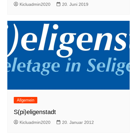
Kicluadmin2020
20. Juni 2019
a
t
i
o
n
Allgemein
S(pi)eligenstadt
Kicluadmin2020
20. Januar 2012